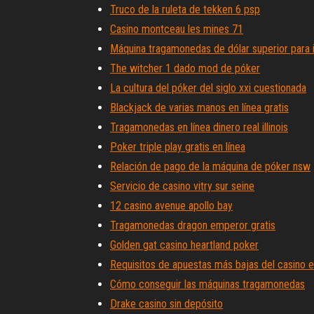
Truco de la ruleta de tekken 6 psp
Casino montceau les mines 71
Máquina tragamonedas de dólar superior para 
The witcher 1 dado mod de póker
La cultura del póker del siglo xxi cuestionada
Blackjack de varias manos en línea gratis
Tragamonedas en línea dinero real illinois
Poker triple play gratis en línea
Relación de pago de la máquina de póker nsw
Servicio de casino vitry sur seine
12 casino avenue apollo bay
Tragamonedas dragon emperor gratis
Golden gat casino heartland poker
Requisitos de apuestas más bajas del casino e
Cómo conseguir las máquinas tragamonedas
Drake casino sin depósito