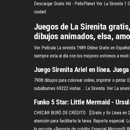
Descargar Gratis Hd - PelisPlanet Ver La Sirenita 1 
ciudad.
Juegos de La Sirenita gratis,
dibujos animados, elsa, amor,
Ver Película La sirenita 1989 Online Gratis en Españo
siempre esta al día con los mejores estrenos a nivel m
Juego Sirenita Ariel en línea. Juega
7908 dibujos para colorear online, imprimir o pintar D
subalbumes 69222 visitas ... La Sirenita. Ver La sireni
Funko 5 Star: Little Mermaid - Ursul
CHECAR BURÓ DE CRÉDITO 【Gratis y En Línea en 2019
atención para facilitarte la tarea. Reporte especial
la sección «Reporte de crédito Especial Microsoft 