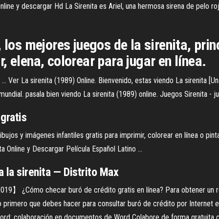
Online y descargar Hd La Sirenita es Ariel, una hermosa sirena de pelo 
 los mejores juegos de la sirenita, princ
 elena, colorear para jugar en línea.
l ... Ver La sirenita (1989) Online. Bienvenido, estas viendo La sirenita
undial. pasala bien viendo La sirenita (1989) online. Juegos Sirenita - ju
 gratis
ibujos y imágenes infantiles gratis para imprimir, colorear en línea o pin
ta Online y Descargar Película Español Latino ...
a la sirenita — Distrito Max
】 ¿Cómo checar buró de crédito gratis en línea? Para obtener un re
. Lo primero que debes hacer para consultar buró de crédito por Internet
Word: colaboración en documentos de Word Colabore de forma gratuita c