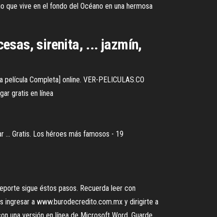
rojo que vive en el fondo del Océano en una hermosa
esas, sirenita, ... jazmín,
 [Una película Completa] online. VER-PELICULAS.CO
gar gratis en línea
tar ... Gratis. Los héroes más famosos - 19
porte sigue éstos pasos. Recuerda leer con
 es ingresar a www.burodecredito.com.mx y dirigirte a
on una versión en línea de Microsoft Word. Guarde