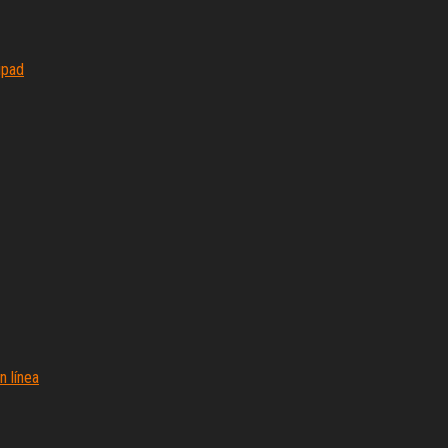
ipad
n línea