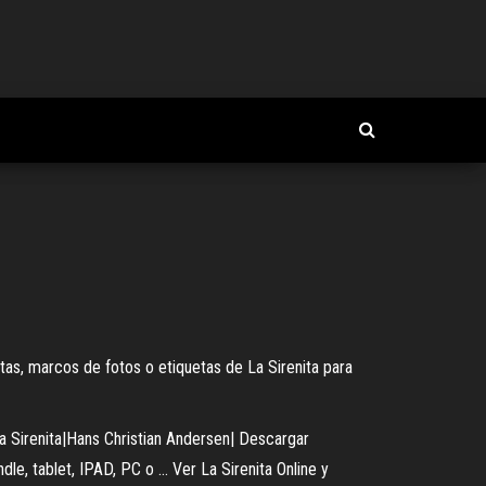
tas, marcos de fotos o etiquetas de La Sirenita para
 La Sirenita|Hans Christian Andersen| Descargar
e, tablet, IPAD, PC o ... Ver La Sirenita Online y