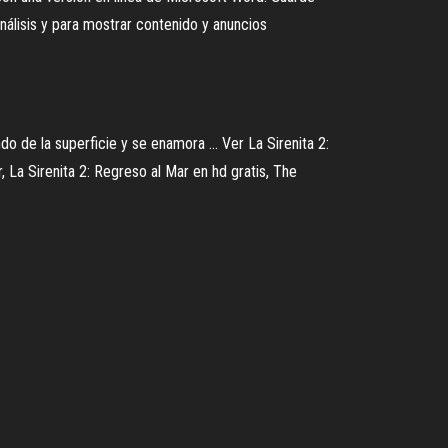
nálisis y para mostrar contenido y anuncios
do de la superficie y se enamora ... Ver La Sirenita 2:
, La Sirenita 2: Regreso al Mar en hd gratis, The